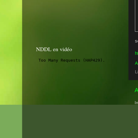
s
NDDL en vidéo
h
A
L
A
I