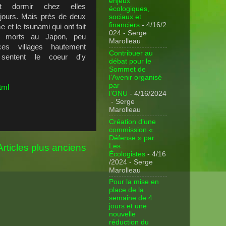
enjeux
ent dormir chez elles
écologiques,
 jours. Mais près de deux
sociaux et
financiers
- 4/16/2
 et le tsunami qui ont fait
024
- Serge
 morts au Japon, peu
Marolleau
ces villages hautement
Contribuer au
sentent le coeur d'y
débat pour le
Sommet de
l’Avenir organisé
par
tml
l’ONU
- 4/16/2024
- Serge
Marolleau
Création d’une
commission «
Défense » par
Les
Articles plus anciens
Écologistes
- 4/16
/2024
- Serge
Marolleau
Pour la mise en
place de la
semaine de 4
jours et une
nouvelle
réduction du