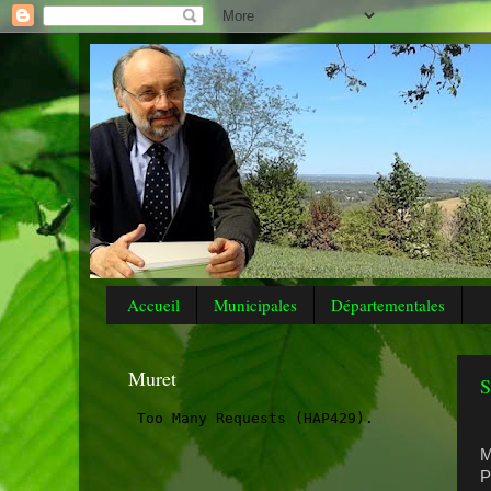
Accueil
Municipales
Départementales
Muret
S
M
P