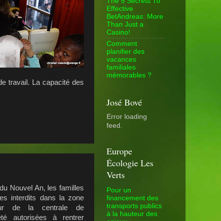
The 5 Secrets To
Effective
BetAndreas: More
Than Just a
Casino!
Comment
planifier des
vacances
familiales
mémorables ?
 travail. La capacité des
José Bové
Error loading
feed.
Europe
Écologie Les
Verts
 du Nouvel An, les familles
Pour un
es interdits dans la zone
financement des
transports publics
our de la centrale de
à la hauteur des
té autorisées à rentrer