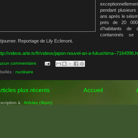
exceptionnellem
pendant plusieurs
ans après le séisme
près de 20 000
d'habitants de 
contaminés se 
éjourner. Reportage de Lily Eclimont.
ttp://videos.arte.tv/fr/videos/japon-nouvel-an-a-fukushima--7164996.h
ucun commentaire:
ibellés :
nucléaire
rticles plus récents
Accueil
nscription à :
Articles (Atom)