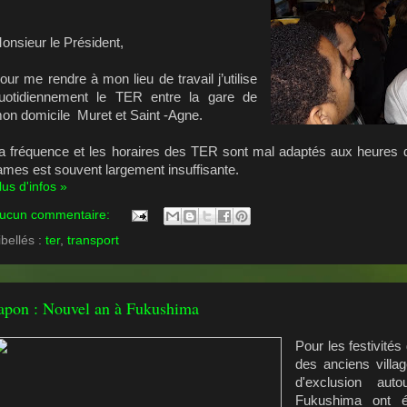
onsieur le Président,
our me rendre à mon lieu de travail j’utilise
uotidiennement le TER entre la gare de
on domicile Muret et Saint -Agne.
a fréquence et les horaires des TER sont mal adaptés aux heures de
ames est souvent largement insuffisante.
lus d'infos »
ucun commentaire:
ibellés :
ter
,
transport
apon : Nouvel an à Fukushima
Pour les festivités
des anciens villag
d'exclusion aut
Fukushima ont é