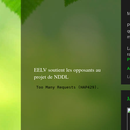
M
P
q
m
L
r
P
EELV soutient les opposants au
A
projet de NDDL
L
J