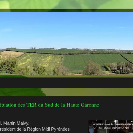
ituation des TER du Sud de la Haute Garonne
. Martin Malvy,
résident de la Région Midi Pyrénées